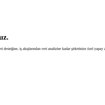
uz.
eri desteğine, iş akışlarından veri analizine kadar şirketinize özel yapay z
ripe
Supabase
HubSpot
ripe
Supabase
HubSpot