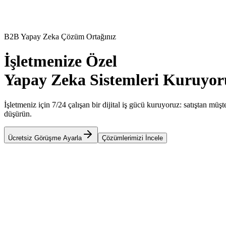
B2B Yapay Zeka Çözüm Ortağınız
İşletmenize Özel
Yapay Zeka Sistemleri Kuruyor
İşletmeniz için 7/24 çalışan bir dijital iş gücü kuruyoruz: satıştan müşt
düşürün.
Ücretsiz Görüşme Ayarla
Çözümlerimizi İncele
OpenAI GPT-4o
n8n Workflows
Make.com
Anthropic Claude
Zapier
St
OpenAI GPT-4o
n8n Workflows
Make.com
Anthropic Claude
Zapier
St